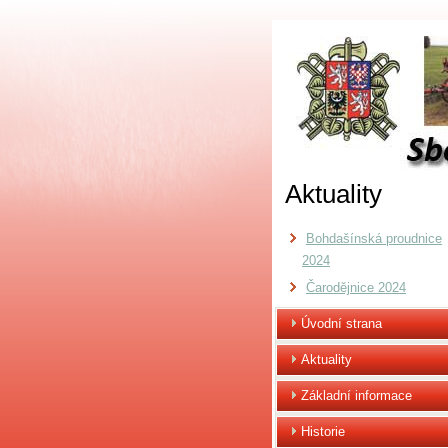
Aktuality
Bohdašínská proudnice
2024
Čarodějnice 2024
Úvodní strana
Aktuality
Základní informace
Historie