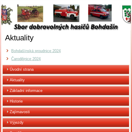
Aktuality
Bohdašínská proudnice 2024
Čarodějnice 2024
Úvodní strana
Aktuality
Základní informace
Historie
Zajímavosti
Výjezdy