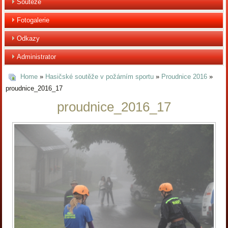
Soutěže
Fotogalerie
Odkazy
Administrator
Home
»
Hasičské soutěže v požárním sportu
»
Proudnice 2016
»
proudnice_2016_17
proudnice_2016_17