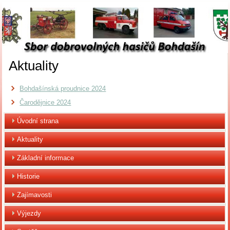
Aktuality
Bohdašínská proudnice 2024
Čarodějnice 2024
Úvodní strana
Aktuality
Základní informace
Historie
Zajímavosti
Výjezdy