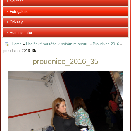
Soutěže
Fotogalerie
Odkazy
Administrator
Home
»
Hasičské soutěže v požárním sportu
»
Proudnice 2016
»
proudnice_2016_35
proudnice_2016_35