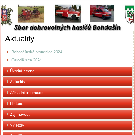
Aktuality
Bohdašínská proudnice 2024
Čarodějnice 2024
Úvodní strana
Aktuality
Základní informace
Historie
Zajímavosti
Výjezdy