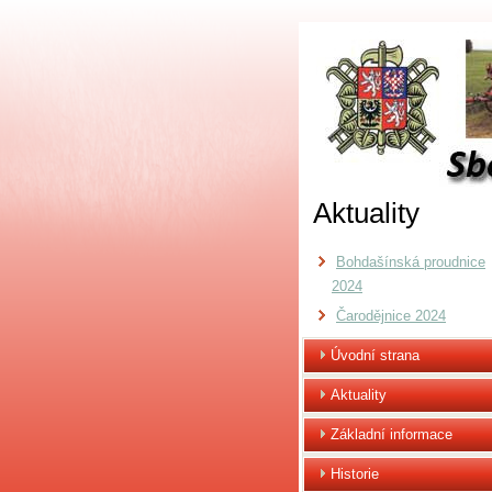
Aktuality
Bohdašínská proudnice
2024
Čarodějnice 2024
Úvodní strana
Aktuality
Základní informace
Historie