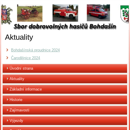
Aktuality
Bohdašínská proudnice 2024
Čarodějnice 2024
Úvodní strana
Aktuality
Základní informace
Historie
Zajímavosti
Výjezdy