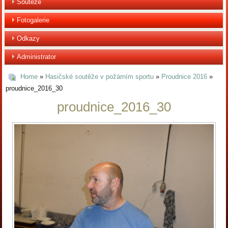
Soutěže
Fotogalerie
Odkazy
Administrator
Home
»
Hasičské soutěže v požárním sportu
»
Proudnice 2016
»
proudnice_2016_30
proudnice_2016_30