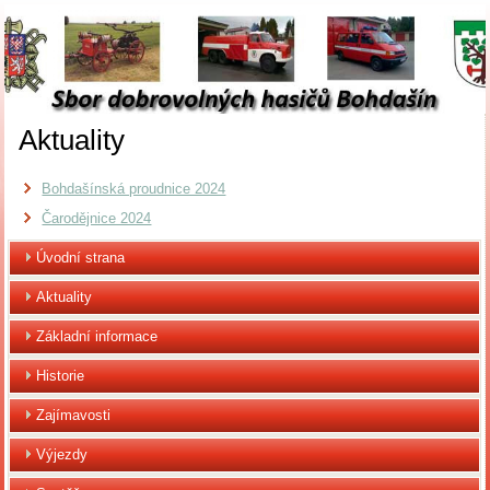
Aktuality
Bohdašínská proudnice 2024
Čarodějnice 2024
Úvodní strana
Aktuality
Základní informace
Historie
Zajímavosti
Výjezdy