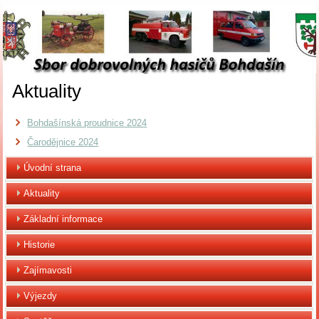
Aktuality
Bohdašínská proudnice 2024
Čarodějnice 2024
Úvodní strana
Aktuality
Základní informace
Historie
Zajímavosti
Výjezdy