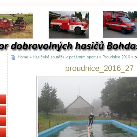
Home
»
Hasičské soutěže v požárním sportu
»
Proudnice 2016
» p
proudnice_2016_27