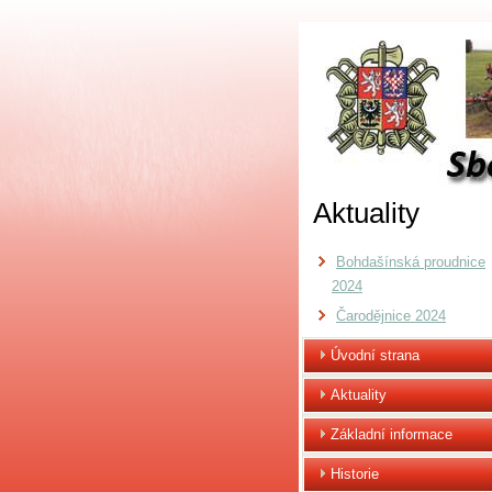
Aktuality
Bohdašínská proudnice
2024
Čarodějnice 2024
Úvodní strana
Aktuality
Základní informace
Historie