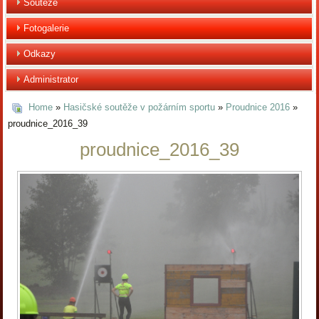
Soutěže
Fotogalerie
Odkazy
Administrator
Home
»
Hasičské soutěže v požárním sportu
»
Proudnice 2016
»
proudnice_2016_39
proudnice_2016_39