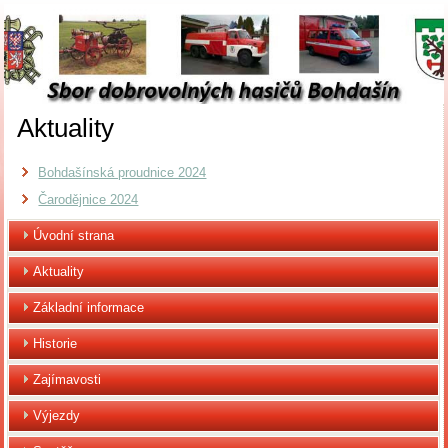
Aktuality
Bohdašínská proudnice 2024
Čarodějnice 2024
Úvodní strana
Aktuality
Základní informace
Historie
Zajímavosti
Výjezdy