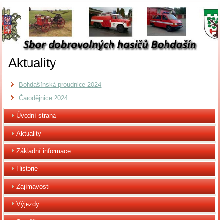
Aktuality
Bohdašínská proudnice 2024
Čarodějnice 2024
Úvodní strana
Aktuality
Základní informace
Historie
Zajímavosti
Výjezdy