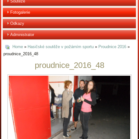
Soutěže
Fotogalerie
Odkazy
Administrator
Home
»
Hasičské soutěže v požárním sportu
»
Proudnice 2016
»
proudnice_2016_48
proudnice_2016_48