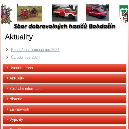
Aktuality
Bohdašínská proudnice 2024
Čarodějnice 2024
Úvodní strana
Aktuality
Základní informace
Historie
Zajímavosti
Výjezdy